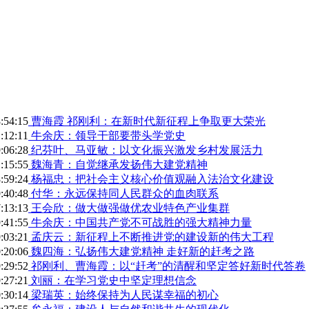
:54:15
曹海霞 祁刚利：在新时代新征程上争取更大荣光
:12:11
牛余庆：领导干部要带头学党史
:06:28
纪芬叶、马亚敏：以文化振兴激发乡村发展活力
:15:55
魏海青：自觉继承发扬伟大建党精神
:59:24
杨福忠：把社会主义核心价值观融入法治文化建设
:40:48
付华：永远保持同人民群众的血肉联系
:13:13
王会欣：做大做强做优农业特色产业集群
:41:55
牛余庆：中国共产党不可战胜的强大精神力量
:03:21
孟庆云：新征程上不断推进党的建设新的伟大工程
:20:06
魏四海：弘扬伟大建党精神 走好新的赶考之路
:29:52
祁刚利、曹海霞：以“赶考”的清醒和坚定答好新时代答卷
:27:21
刘丽：在学习党史中坚定理想信念
:30:14
梁瑞英：始终保持为人民谋幸福的初心