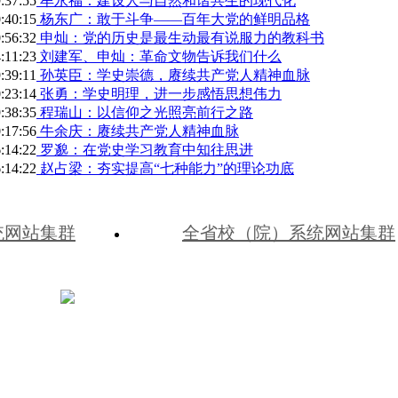
:37:55
牟永福：建设人与自然和谐共生的现代化
:40:15
杨东广：敢于斗争——百年大党的鲜明品格
:56:32
申灿：党的历史是最生动最有说服力的教科书
:11:23
刘建军、申灿：革命文物告诉我们什么
:39:11
孙英臣：学史崇德，赓续共产党人精神血脉
:23:14
张勇：学史明理，进一步感悟思想伟力
:38:35
程瑞山：以信仰之光照亮前行之路
:17:56
牛余庆：赓续共产党人精神血脉
:14:22
罗邈：在党史学习教育中知往思进
:14:22
赵占梁：夯实提高“七种能力”的理论功底
统网站集群
全省校（院）系统网站集群
冀公网安备 13010202002541号
冀ICP备10019205
党校（河北行政学院）
河北省石家庄市学府路9-1号 · 0311-8593196