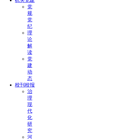
机关党建
党
规
党
纪
理
论
解
读
党
建
动
态
校刊校报
治
理
现
代
化
研
究
河