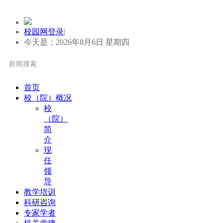
校园网登录
|
今天是：2026年8月6日 星期四
首页
校（院）概况
校
（院）
简
介
现
任
领
导
教学培训
科研咨询
专家学者