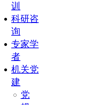
训
科研咨
询
专家学
者
机关党
建
党