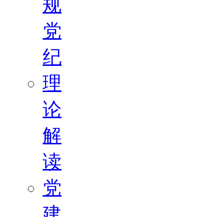
规
党
纪
理
论
解
读
党
建