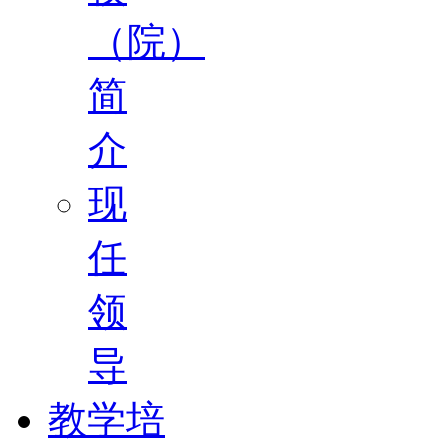
（院）
简
介
现
任
领
导
教学培