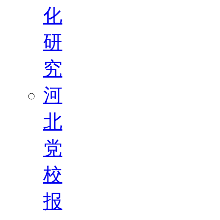
化
研
究
河
北
党
校
报