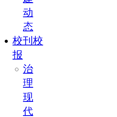
动
态
校刊校
报
治
理
现
代