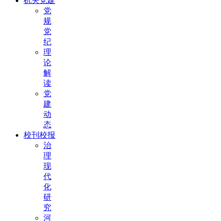
机关党建
党
规
党
纪
理
论
解
读
党
建
动
态
校刊校报
治
理
现
代
化
研
究
河