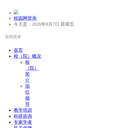
校园网登录
|
今天是：2026年8月7日 星期五
首页
校（院）概况
校
（院）
简
介
现
任
领
导
教学培训
科研咨询
专家学者