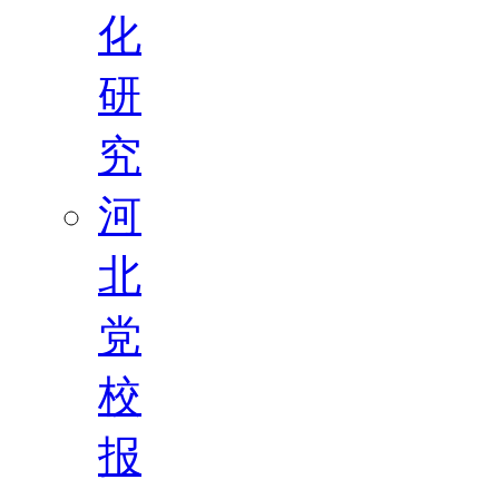
化
研
究
河
北
党
校
报