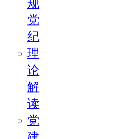
规
党
纪
理
论
解
读
党
建