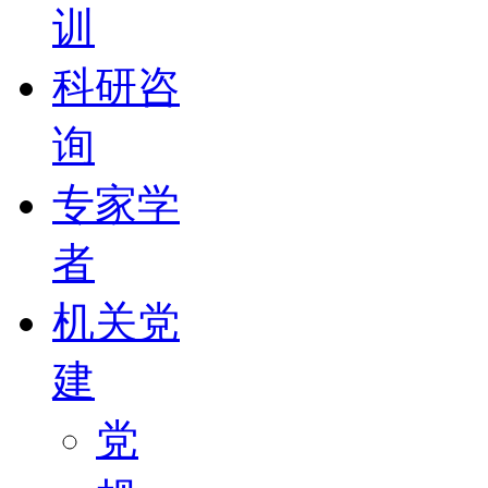
训
科研咨
询
专家学
者
机关党
建
党