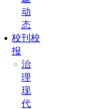
动
态
校刊校
报
治
理
现
代