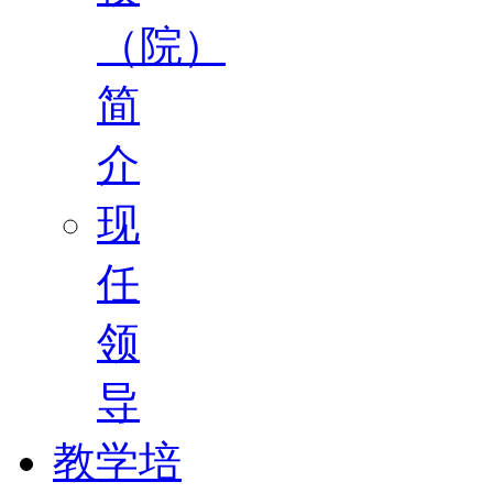
（院）
简
介
现
任
领
导
教学培