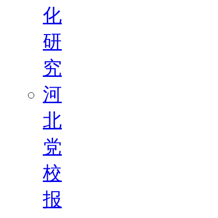
化
研
究
河
北
党
校
报