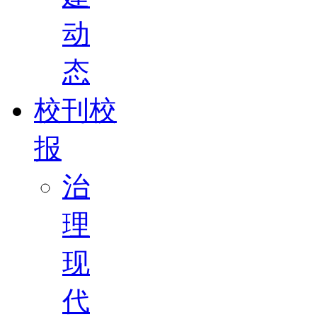
动
态
校刊校
报
治
理
现
代