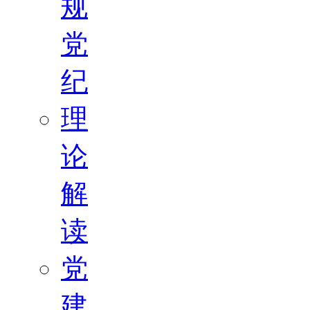
规
党
纪
理
论
解
读
党
建