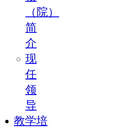
（院）
简
介
现
任
领
导
教学培