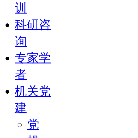
训
科研咨
询
专家学
者
机关党
建
党