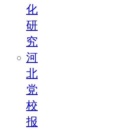
化
研
究
河
北
党
校
报