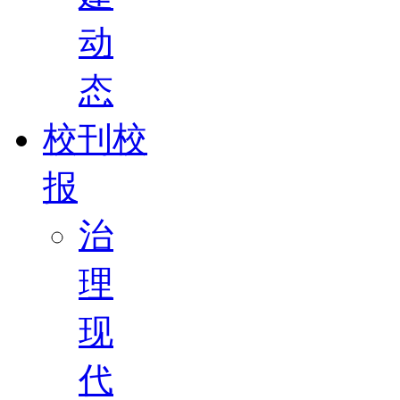
动
态
校刊校
报
治
理
现
代