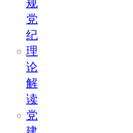
规
党
纪
理
论
解
读
党
建