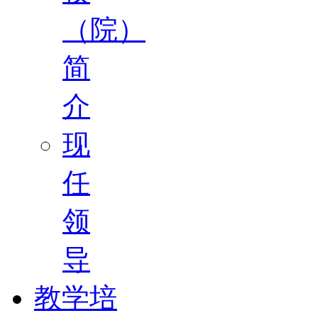
（院）
简
介
现
任
领
导
教学培