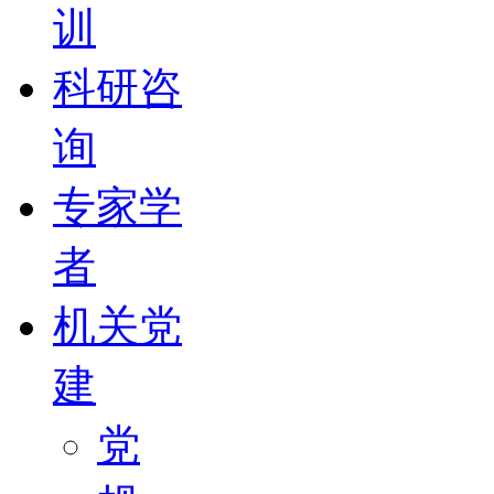
训
科研咨
询
专家学
者
机关党
建
党