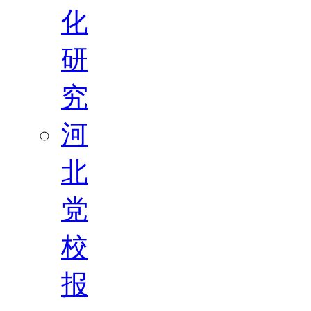
化
研
究
河
北
党
校
报