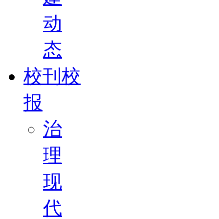
动
态
校刊校
报
治
理
现
代