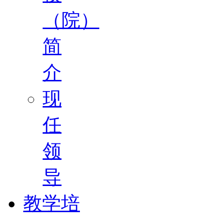
（院）
简
介
现
任
领
导
教学培