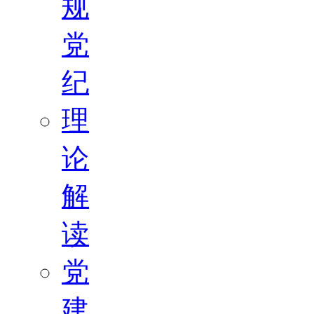
规
党
纪
理
论
解
读
党
建