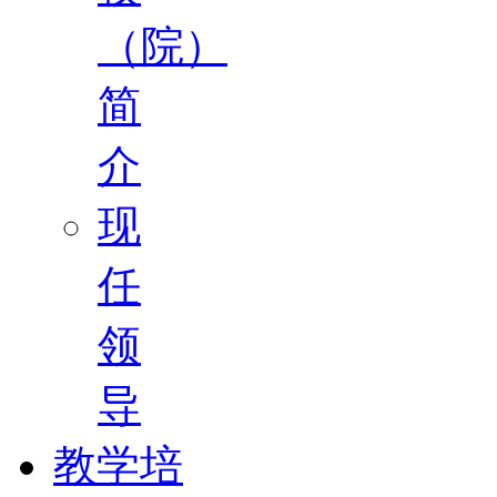
（院）
简
介
现
任
领
导
教学培