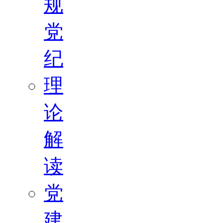
规
党
纪
理
论
解
读
党
建