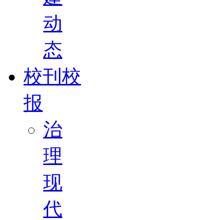
动
态
校刊校
报
治
理
现
代