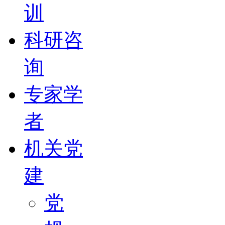
训
科研咨
询
专家学
者
机关党
建
党