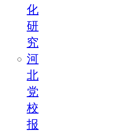
化
研
究
河
北
党
校
报