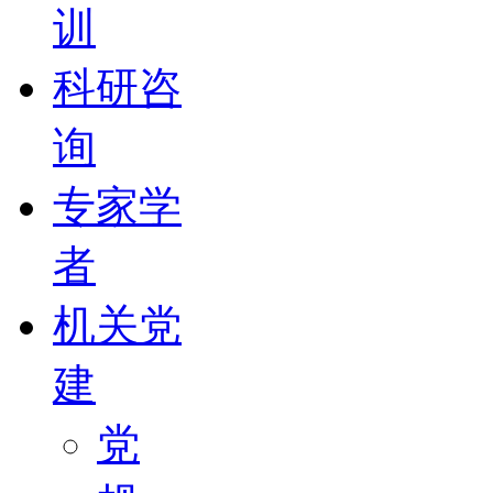
训
科研咨
询
专家学
者
机关党
建
党