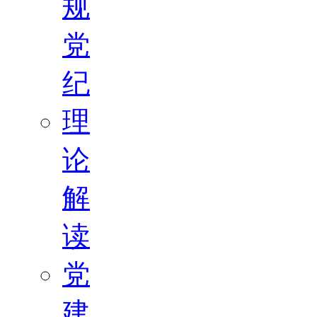
规
党
纪
理
论
解
读
党
建