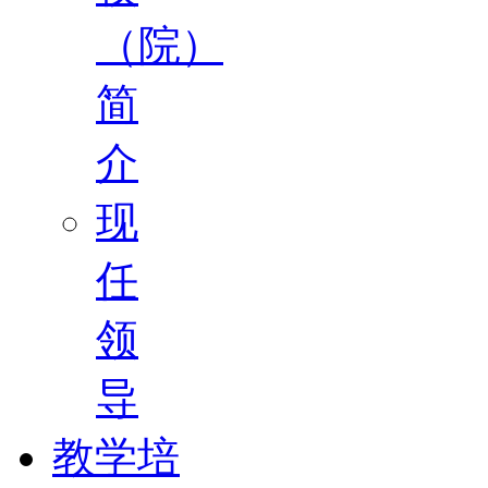
（院）
简
介
现
任
领
导
教学培