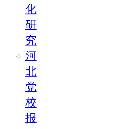
化
研
究
河
北
党
校
报