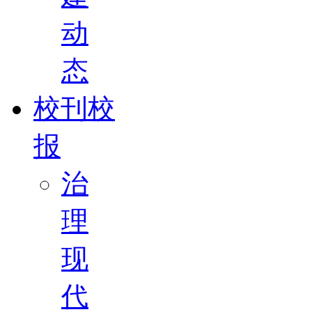
动
态
校刊校
报
治
理
现
代