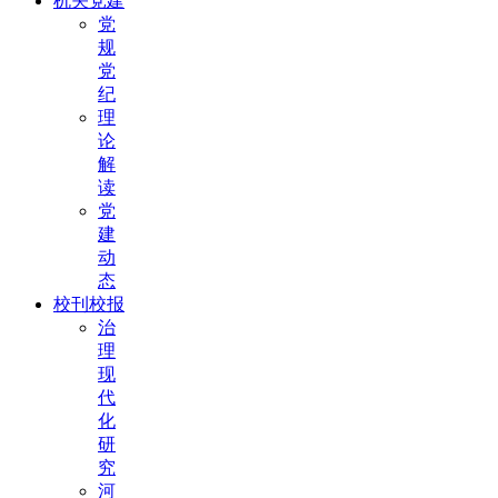
机关党建
党
规
党
纪
理
论
解
读
党
建
动
态
校刊校报
治
理
现
代
化
研
究
河