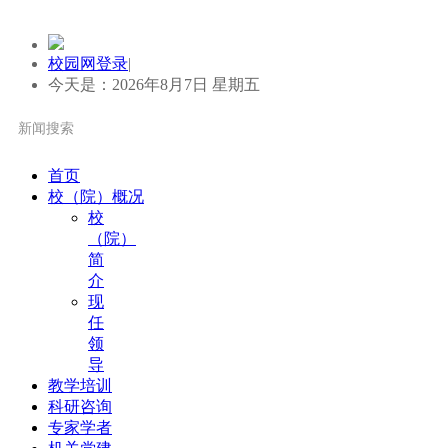
校园网登录
|
今天是：2026年8月7日 星期五
首页
校（院）概况
校
（院）
简
介
现
任
领
导
教学培训
科研咨询
专家学者