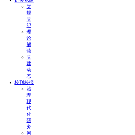
机关党建
党
规
党
纪
理
论
解
读
党
建
动
态
校刊校报
治
理
现
代
化
研
究
河