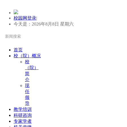
校园网登录
|
今天是：2026年8月8日 星期六
首页
校（院）概况
校
（院）
简
介
现
任
领
导
教学培训
科研咨询
专家学者