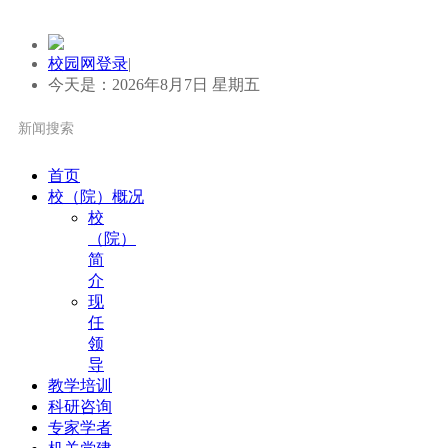
校园网登录
|
今天是：2026年8月7日 星期五
首页
校（院）概况
校
（院）
简
介
现
任
领
导
教学培训
科研咨询
专家学者