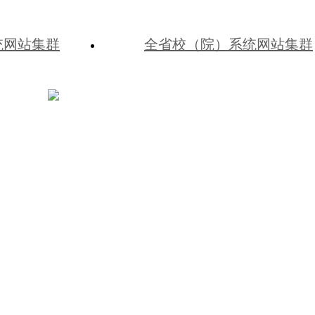
统网站集群
全省校（院）系统网站集群
冀公网安备 13010202002541号
冀ICP备10019205
党校（河北行政学院）
河北省石家庄市学府路9-1号 · 0311-8593196