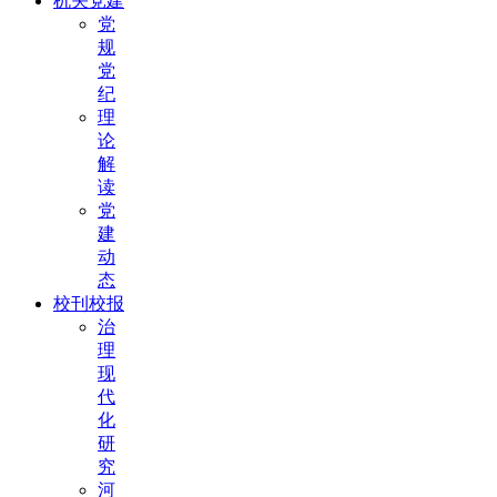
机关党建
党
规
党
纪
理
论
解
读
党
建
动
态
校刊校报
治
理
现
代
化
研
究
河