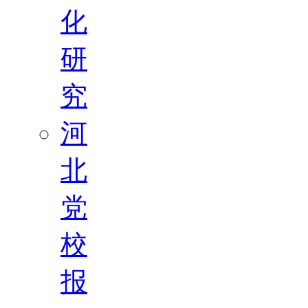
化
研
究
河
北
党
校
报