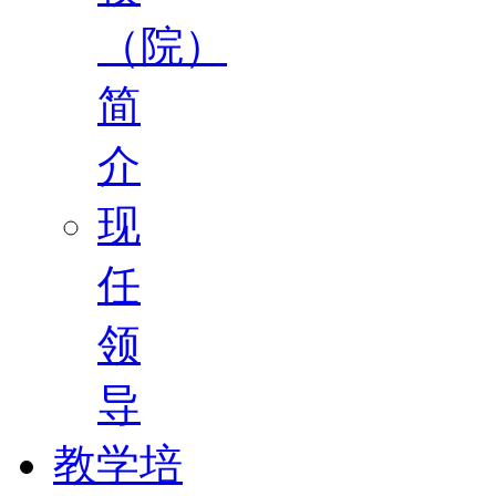
（院）
简
介
现
任
领
导
教学培