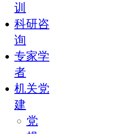
训
科研咨
询
专家学
者
机关党
建
党