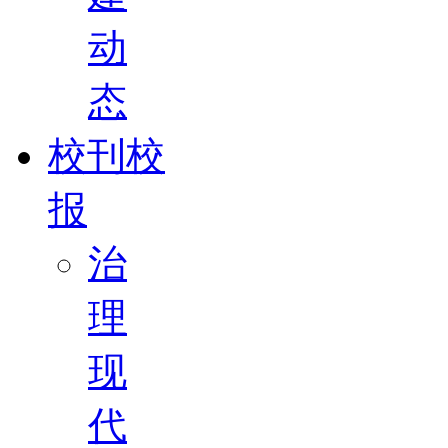
动
态
校刊校
报
治
理
现
代