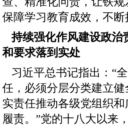
查、精准化问责，让铁规
保障学习教育成效，不断
持续强化作风建设政治
和要求落到实处
习近平总书记指出：“
任，必须分层分类建立健
实责任推动各级党组织和
履责。”党的十八大以来