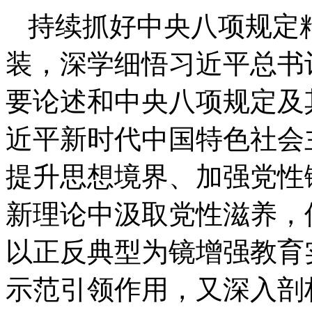
持续抓好中央八项规定
装，深学细悟习近平总书
要论述和中央八项规定及
近平新时代中国特色社会
提升思想境界、加强党性
新理论中汲取党性滋养，
以正反典型为镜增强教育
示范引领作用，又深入剖