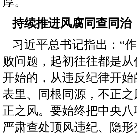
厚。
持续推进风腐同查同治
习近平总书记指出：“
败问题，起初往往都是从
开始的，从违反纪律开始
表里、同根同源，不正之
正之风。要始终把中央八
严肃查处顶风违纪、隐形变