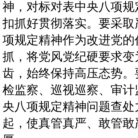
神，对标对表中央八项规
扣抓好贯彻落实。要采取
项规定精神作为改进党的
抓，将党风党纪硬要求变
齿，始终保持高压态势。
检监察、巡视巡察、审计
央八项规定精神问题查处
起，使真管真严、敢管敢