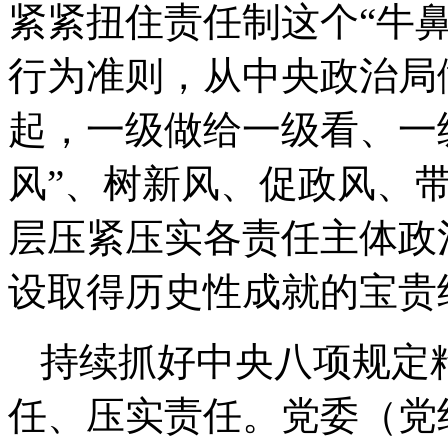
紧紧扭住责任制这个“牛
行为准则，从中央政治局
起，一级做给一级看、一
风”、树新风、促政风、
层压紧压实各责任主体政
设取得历史性成就的宝贵
持续抓好中央八项规定
任、压实责任。党委（党