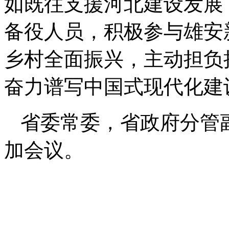
如既往支援河北建设发展
备役人员，积极参与雄安
乡村全面振兴，主动担负
奋力谱写中国式现代化建
省委常委，省政府分管
加会议。