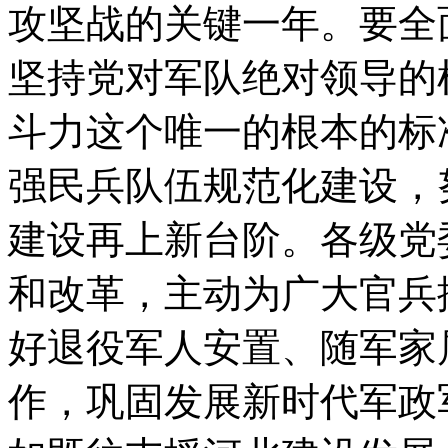
攻坚战的关键一年。要全
坚持党对军队绝对领导的
斗力这个唯一的根本的标
强民兵队伍规范化建设，
建设再上新台阶。各级党
和改革，主动为广大官兵
好退役军人安置、随军家
作，巩固发展新时代军政