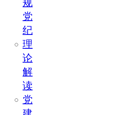
规
党
纪
理
论
解
读
党
建