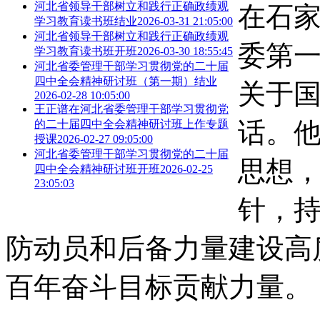
河北省领导干部树立和践行正确政绩观
在石
学习教育读书班结业
2026-03-31 21:05:00
河北省领导干部树立和践行正确政绩观
委第
学习教育读书班开班
2026-03-30 18:55:45
河北省委管理干部学习贯彻党的二十届
四中全会精神研讨班（第一期）结业
关于
2026-02-28 10:05:00
王正谱在河北省委管理干部学习贯彻党
话。
的二十届四中全会精神研讨班上作专题
授课
2026-02-27 09:05:00
河北省委管理干部学习贯彻党的二十届
思想
四中全会精神研讨班开班
2026-02-25
23:05:03
针，
防动员和后备力量建设高
百年奋斗目标贡献力量。