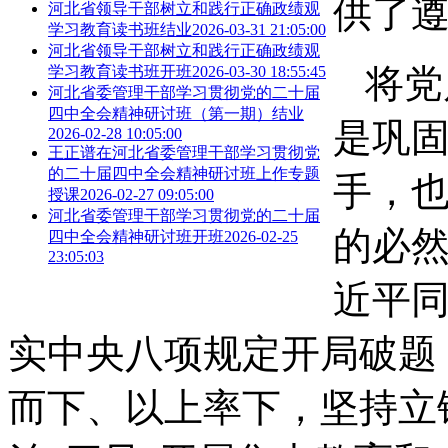
供了
河北省领导干部树立和践行正确政绩观
学习教育读书班结业
2026-03-31 21:05:00
河北省领导干部树立和践行正确政绩观
将党
学习教育读书班开班
2026-03-30 18:55:45
河北省委管理干部学习贯彻党的二十届
四中全会精神研讨班（第一期）结业
是巩
2026-02-28 10:05:00
王正谱在河北省委管理干部学习贯彻党
的二十届四中全会精神研讨班上作专题
手，
授课
2026-02-27 09:05:00
河北省委管理干部学习贯彻党的二十届
的必
四中全会精神研讨班开班
2026-02-25
23:05:03
近平
实中央八项规定开局破题
而下、以上率下，坚持立