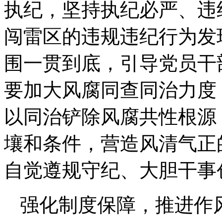
执纪，坚持执纪必严、违
闯雷区的违规违纪行为发
围一贯到底，引导党员干
要加大风腐同查同治力度
以同治铲除风腐共性根源
壤和条件，营造风清气正
自觉遵规守纪、大胆干事
强化制度保障，推进作