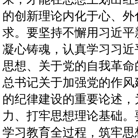
的创新理论内化于心、外
求。要坚持不懈用习近平
凝心铸魂，认真学习习近
思想、关于党的自我革命
总书记关于加强党的作风
的纪律建设的重要论述，
力、打牢思想理论基础。
学习教育全过程，筑牢思