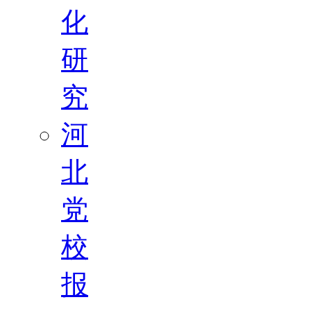
化
研
究
河
北
党
校
报