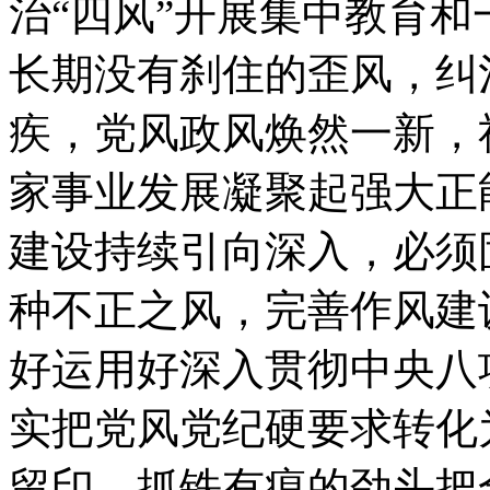
治“四风”开展集中教育
长期没有刹住的歪风，纠
疾，党风政风焕然一新，
家事业发展凝聚起强大正
建设持续引向深入，必须
种不正之风，完善作风建
好运用好深入贯彻中央八
实把党风党纪硬要求转化
留印、抓铁有痕的劲头把