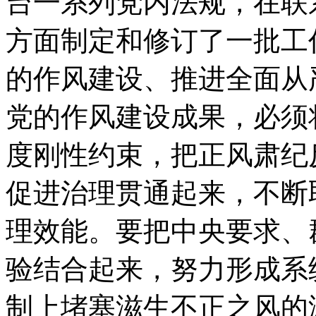
台一系列党内法规，在联
方面制定和修订了一批工
的作风建设、推进全面从
党的作风建设成果，必须
度刚性约束，把正风肃纪
促进治理贯通起来，不断
理效能。要把中央要求、
验结合起来，努力形成系
制上堵塞滋生不正之风的