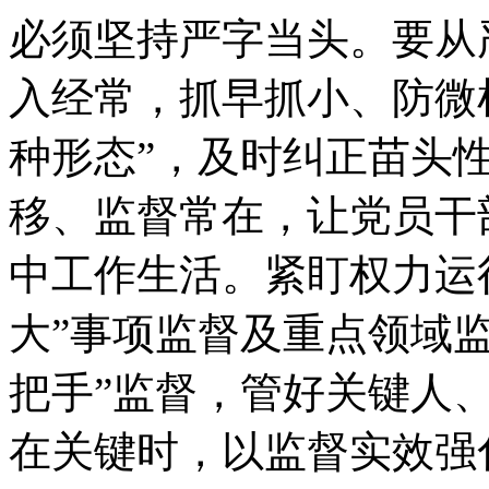
必须坚持严字当头。要从
入经常，抓早抓小、防微
种形态”，及时纠正苗头
移、监督常在，让党员干
中工作生活。紧盯权力运
大”事项监督及重点领域
把手”监督，管好关键人
在关键时，以监督实效强化