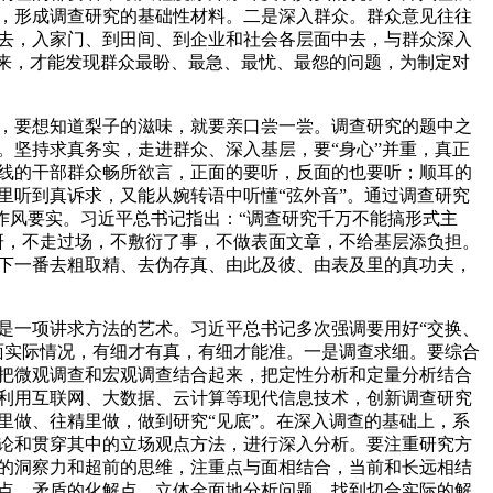
，形成调查研究的基础性材料。二是深入群众。群众意见往往
去，入家门、到田间、到企业和社会各层面中去，与群众深入
出来，才能发现群众最盼、最急、最忧、最怨的问题，为制定对
，要想知道梨子的滋味，就要亲口尝一尝。调查研究的题中之
。坚持求真务实，走进群众、深入基层，要“身心”并重，真正
线的干部群众畅所欲言，正面的要听，反面的也要听；顺耳的
里听到真诉求，又能从婉转语中听懂“弦外音”。通过调查研究
是作风要实。习近平总书记指出：“调查研究千万不能搞形式主
研，不走过场，不敷衍了事，不做表面文章，不给基层添负担。
下一番去粗取精、去伪存真、由此及彼、由表及里的真功夫，
是一项讲求方法的艺术。习近平总书记多次强调要用好“交换、
面实际情况，有细才有真，有细才能准。一是调查求细。要综合
把微观调查和宏观调查结合起来，把定性分析和定量分析结合
利用互联网、大数据、云计算等现代信息技术，创新调查研究
里做、往精里做，做到研究“见底”。在深入调查的基础上，系
论和贯穿其中的立场观点方法，进行深入分析。要注重研究方
的洞察力和超前的思维，注重点与面相结合，当前和长远相结
点、矛盾的化解点，立体全面地分析问题，找到切合实际的解