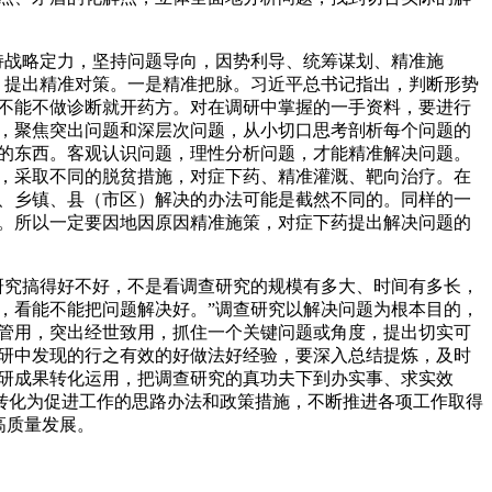
持战略定力，坚持问题导向，因势利导、统筹谋划、精准施
，提出精准对策。一是精准把脉。习近平总书记指出，判断形势
不能不做诊断就开药方。对在调研中掌握的一手资料，要进行
，聚焦突出问题和深层次问题，从小切口思考剖析每个问题的
的东西。客观认识问题，理性分析问题，才能精准解决问题。
，采取不同的脱贫措施，对症下药、精准灌溉、靶向治疗。在
、乡镇、县（市区）解决的办法可能是截然不同的。同样的一
。所以一定要因地因原因精准施策，对症下药提出解决问题的
研究搞得好不好，不是看调查研究的规模有多大、时间有多长，
，看能不能把问题解决好。”调查研究以解决问题为根本目的，
管用，突出经世致用，抓住一个关键问题或角度，提出切实可
研中发现的行之有效的好做法好经验，要深入总结提炼，及时
研成果转化运用，把调查研究的真功夫下到办实事、求实效
转化为促进工作的思路办法和政策措施，不断推进各项工作取得
高质量发展。