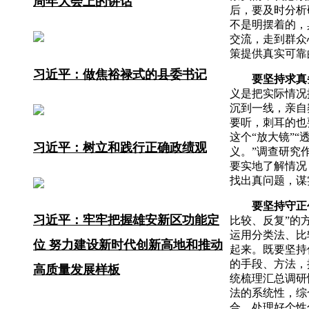
周年大会上的讲话
后，要及时分析
不是明摆着的，
交流，走到群众
策提供真实可靠
习近平：做焦裕禄式的县委书记
要坚持求真
义是把实际情况
沉到一线，亲自
要听，刺耳的也
这个“放大镜”
习近平：树立和践行正确政绩观
义。”调查研究
要实地了解情况
找出真问题，谋
要坚持守正
习近平：牢牢把握雄安新区功能定
比较、反复”的
运用分类法、比
位 努力建设新时代创新高地和推动
起来。既要坚持
的手段、方法，
高质量发展样板
统梳理汇总调研
法的系统性，综
合，处理好个性