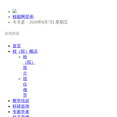
校园网登录
|
今天是：2026年8月7日 星期五
首页
校（院）概况
校
（院）
简
介
现
任
领
导
教学培训
科研咨询
专家学者