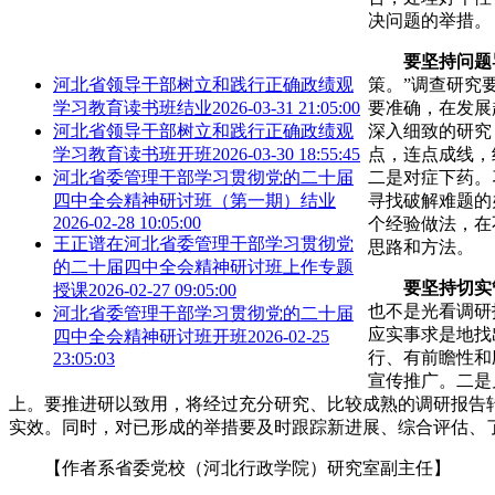
决问题的举措。
要坚持问题
策。”调查研究
河北省领导干部树立和践行正确政绩观
要准确，在发展
学习教育读书班结业
2026-03-31 21:05:00
深入细致的研究
河北省领导干部树立和践行正确政绩观
点，连点成线，
学习教育读书班开班
2026-03-30 18:55:45
二是对症下药。
河北省委管理干部学习贯彻党的二十届
寻找破解难题的
四中全会精神研讨班（第一期）结业
2026-02-28 10:05:00
个经验做法，在
王正谱在河北省委管理干部学习贯彻党
思路和方法。
的二十届四中全会精神研讨班上作专题
要坚持切实
授课
2026-02-27 09:05:00
也不是光看调研
河北省委管理干部学习贯彻党的二十届
应实事求是地找
四中全会精神研讨班开班
2026-02-25
行、有前瞻性和
23:05:03
宣传推广。二是
上。要推进研以致用，将经过充分研究、比较成熟的调研报告
实效。同时，对已形成的举措要及时跟踪新进展、综合评估、了
【作者系省委党校（河北行政学院）研究室副主任】