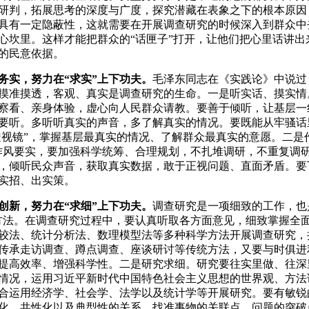
研判，拓展思考的深度与广度，探究潜藏在表象之下的根本原因
具有一定隐蔽性，这就需要在开展调查研究的时候深入到群众中
心坎里。这样才能把群众的“话匣子”打开，让他们把心里话讲
的民意依据。
务实，努力在“求实”上下功夫。
毛泽东同志在《实践论》中说过
摸准摸透，客观、真实是调查研究的生命。一是听实话、摸实情
察看、亲身体验，虚心向人民群众请教。要善于倾听，让基层一
要听。多听听真实的声音，多了解真实的情况。要既能从牢骚话
“透视镜”，掌握基层最真实的情况、了解群众最真实的意愿。二
作风要实，要加强科学统筹、合理规划，不扎堆调研，不重复调
，倾听民众声音，获取真实数据，敢于正视问题、直面矛盾。要
实招、出实策。
创新，努力在“求细”上下功夫。
调查研究是一项细致的工作，也
方法。在调查研究过程中，要认真听取各方面意见，细致掌握全
较法、统计分析法、数理模型法等多种科学方法开展调查研究，
传承走访调查、蹲点调查、座谈研讨等传统方法，又要与时俱进
提高效率、增强科学性。二是研究求细。研究要往实里做、往深
情况，运用习近平新时代中国特色社会主义思想的世界观、方法
合运用经济学、社会学、法学以及统计学等开展研究。要有敏锐
化、共性化以及典型性的关系，找准事物的关联点、问题的突破