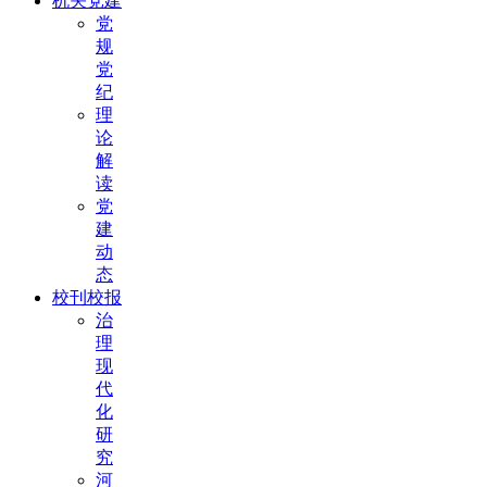
机关党建
党
规
党
纪
理
论
解
读
党
建
动
态
校刊校报
治
理
现
代
化
研
究
河