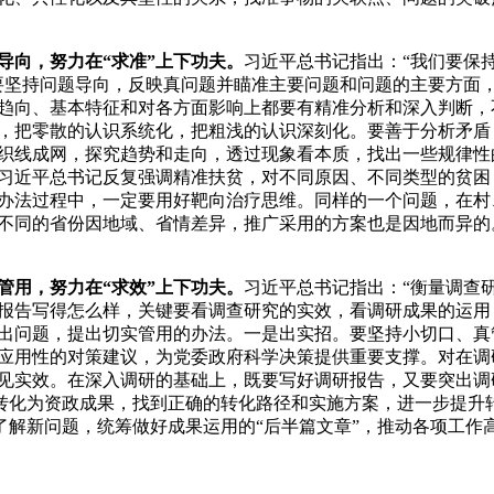
导向，努力在“求准”上下功夫。
习近平总书记指出：“我们要保
要坚持问题导向，反映真问题并瞄准主要问题和问题的主要方面
趋向、基本特征和对各方面影响上都要有精准分析和深入判断，
，把零散的认识系统化，把粗浅的认识深刻化。要善于分析矛盾
织线成网，探究趋势和走向，透过现象看本质，找出一些规律性
习近平总书记反复强调精准扶贫，对不同原因、不同类型的贫困
办法过程中，一定要用好靶向治疗思维。同样的一个问题，在村
不同的省份因地域、省情差异，推广采用的方案也是因地而异的
管用，努力在“求效”上下功夫。
习近平总书记指出：“衡量调查
报告写得怎么样，关键要看调查研究的实效，看调研成果的运用
出问题，提出切实管用的办法。一是出实招。要坚持小切口、真
应用性的对策建议，为党委政府科学决策提供重要支撑。对在调
见实效。在深入调研的基础上，既要写好调研报告，又要突出调
转化为资政成果，找到正确的转化路径和实施方案，进一步提升
解新问题，统筹做好成果运用的“后半篇文章”，推动各项工作