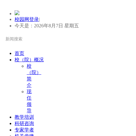
校园网登录
|
今天是：2026年8月7日 星期五
首页
校（院）概况
校
（院）
简
介
现
任
领
导
教学培训
科研咨询
专家学者