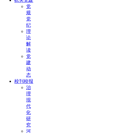
机关党建
党
规
党
纪
理
论
解
读
党
建
动
态
校刊校报
治
理
现
代
化
研
究
河