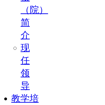
（院）
简
介
现
任
领
导
教学培