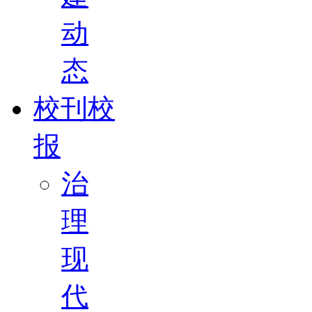
动
态
校刊校
报
治
理
现
代