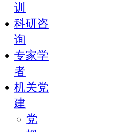
训
科研咨
询
专家学
者
机关党
建
党