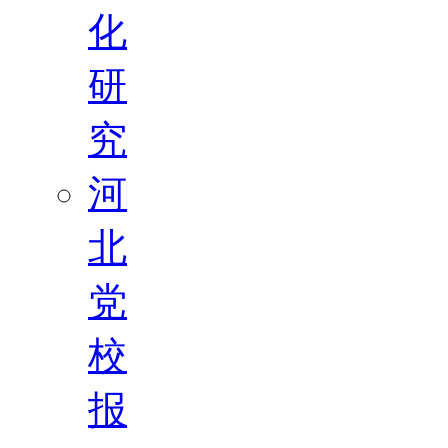
化
研
究
河
北
党
校
报