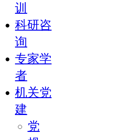
训
科研咨
询
专家学
者
机关党
建
党