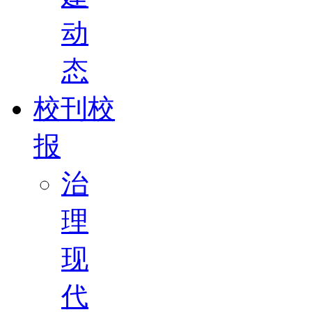
动
态
校刊校
报
治
理
现
代