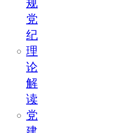
规
党
纪
理
论
解
读
党
建