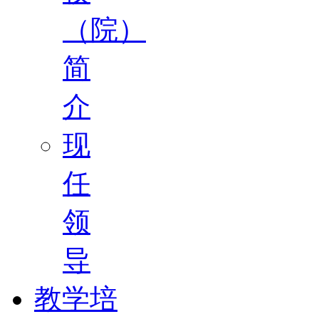
（院）
简
介
现
任
领
导
教学培