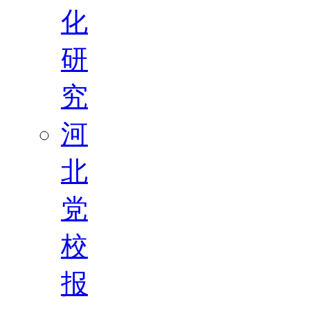
化
研
究
河
北
党
校
报