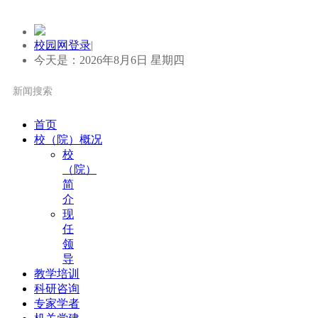
校园网登录
|
今天是：2026年8月6日 星期四
首页
校（院）概况
校
（院）
简
介
现
任
领
导
教学培训
科研咨询
专家学者