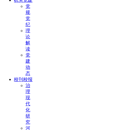
机关党建
党
规
党
纪
理
论
解
读
党
建
动
态
校刊校报
治
理
现
代
化
研
究
河