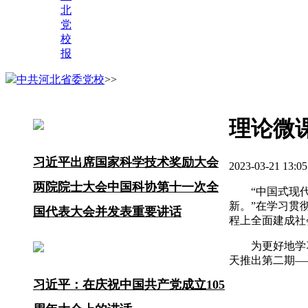
北
党
校
报
中共河北省委党校
>>
理论微
习近平出席国家科学技术奖励大会
2023-03-21 1
两院院士大会中国科协第十一次全
“中国式现
新。”在学习贯
国代表大会并发表重要讲话
程上全面建成社
为更好地学
天推出第二期—
习近平：在庆祝中国共产党成立105