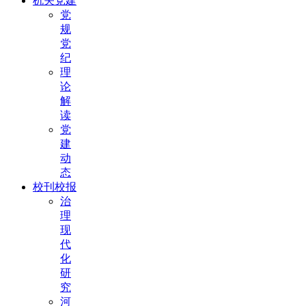
机关党建
党
规
党
纪
理
论
解
读
党
建
动
态
校刊校报
治
理
现
代
化
研
究
河