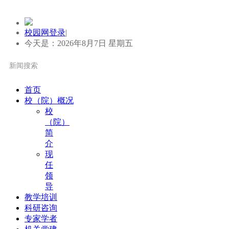
校园网登录
|
今天是：2026年8月7日 星期五
首页
校（院）概况
校
（院）
简
介
现
任
领
导
教学培训
科研咨询
专家学者