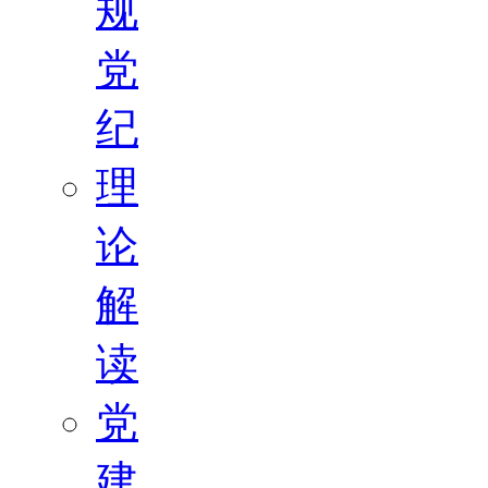
规
党
纪
理
论
解
读
党
建