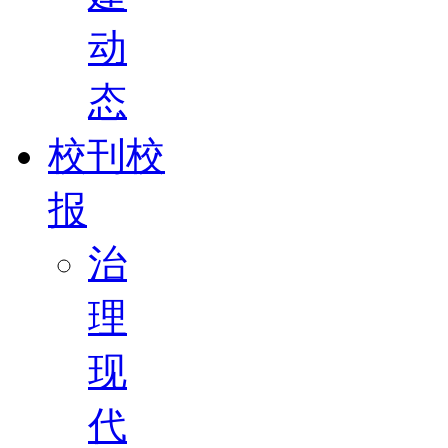
动
态
校刊校
报
治
理
现
代