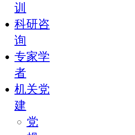
训
科研咨
询
专家学
者
机关党
建
党