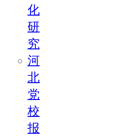
化
研
究
河
北
党
校
报