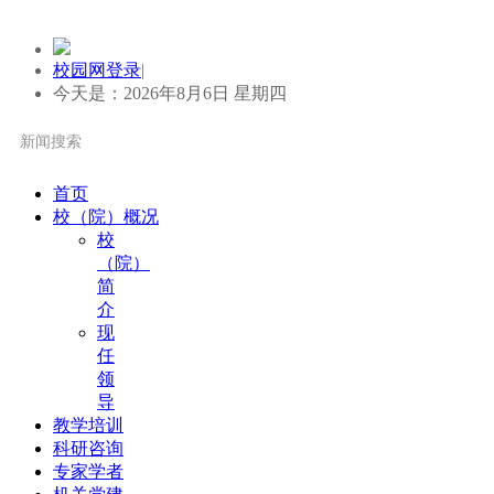
校园网登录
|
今天是：2026年8月6日 星期四
首页
校（院）概况
校
（院）
简
介
现
任
领
导
教学培训
科研咨询
专家学者