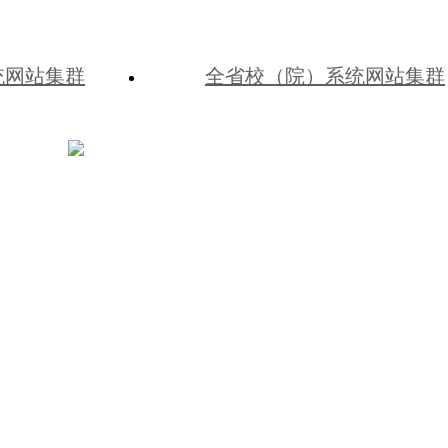
统网站集群
全省校（院）系统网站集群
冀公网安备 13010202002541号
冀ICP备10019205
党校（河北行政学院）
河北省石家庄市学府路9-1号 · 0311-8593196