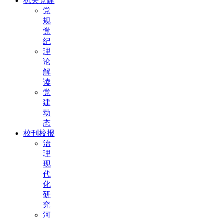
机关党建
党
规
党
纪
理
论
解
读
党
建
动
态
校刊校报
治
理
现
代
化
研
究
河