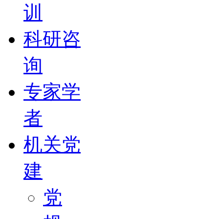
训
科研咨
询
专家学
者
机关党
建
党