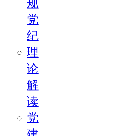
规
党
纪
理
论
解
读
党
建