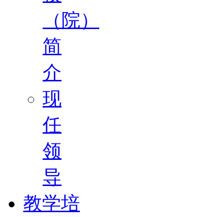
（院）
简
介
现
任
领
导
教学培