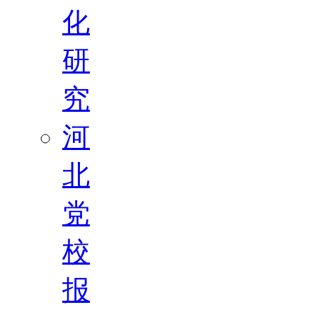
化
研
究
河
北
党
校
报