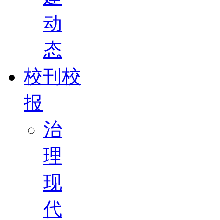
动
态
校刊校
报
治
理
现
代