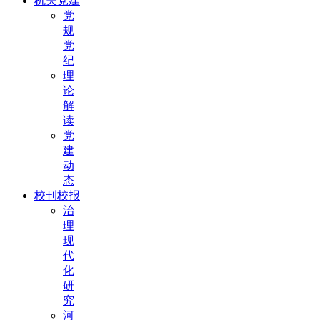
机关党建
党
规
党
纪
理
论
解
读
党
建
动
态
校刊校报
治
理
现
代
化
研
究
河