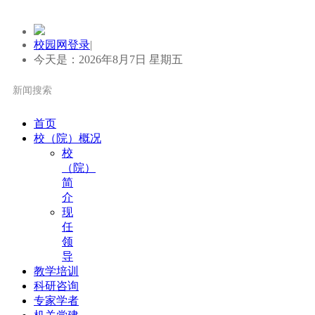
校园网登录
|
今天是：2026年8月7日 星期五
首页
校（院）概况
校
（院）
简
介
现
任
领
导
教学培训
科研咨询
专家学者