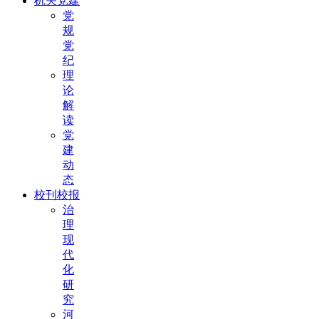
机关党建
党
规
党
纪
理
论
解
读
党
建
动
态
校刊校报
治
理
现
代
化
研
究
河