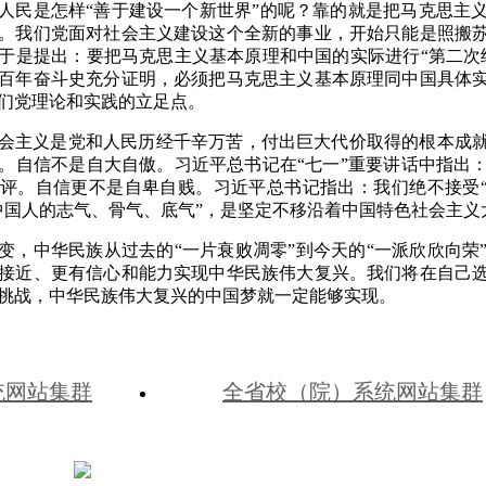
人民是怎样“善于建设一个新世界”的呢？靠的就是把马克思主
。我们党面对社会主义建设这个全新的事业，开始只能是照搬
于是提出：要把马克思主义基本原理和中国的实际进行“第二次
百年奋斗史充分证明，必须把马克思主义基本原理同中国具体
们党理论和实践的立足点。
会主义是党和人民历经千辛万苦，付出巨大代价取得的根本成
。
自信不是自大自傲。习近平总书记在“七一
”
重要讲话中指出
评。自信更不是自卑自贱。习近平总书记指出：我们绝不接受
中国人的志气、骨气、底气
”
，是坚定不移沿着中国特色社会主义
变，中华民族从过去的“一片衰败凋零”到今天的“一派欣欣向荣
接近、更有信心和能力实现中华民族伟大复兴。我们将在自己
挑战，中华民族伟大复兴的中国梦就一定能够实现。
统网站集群
全省校（院）系统网站集群
冀公网安备 13010202002541号
冀ICP备10019205