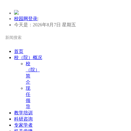
校园网登录
|
今天是：2026年8月7日 星期五
首页
校（院）概况
校
（院）
简
介
现
任
领
导
教学培训
科研咨询
专家学者