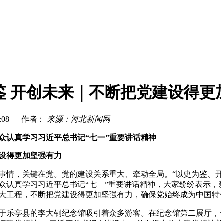
鉴 开创未来｜不断把党建设得更
7:16:08 作者：
来源：河北新闻网
众认真学习习近平总书记“七一”重要讲话精神
设得更加坚强有力
事情，关键在党。党的建设关系重大、牵动全局。“以史为鉴、
众认真学习习近平总书记“七一”重要讲话精神，大家纷纷表示
大工程，不断把党建设得更加坚强有力，确保党始终成为中国特
于乐亭县的李大钊纪念馆吸引着众多游客。在纪念馆第二展厅，