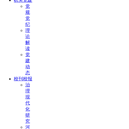
机关党建
党
规
党
纪
理
论
解
读
党
建
动
态
校刊校报
治
理
现
代
化
研
究
河