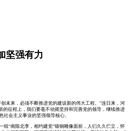
加坚强有力
开创未来，必须不断推进党的建设新的伟大工程。”连日来，河
，新的征程上，我们要毫不动摇坚持和完善党的领导，继续推进
色社会主义事业的坚强领导核心。
一组“南陈北李，相约建党”锻铜雕像面前，人们久久伫立，怀