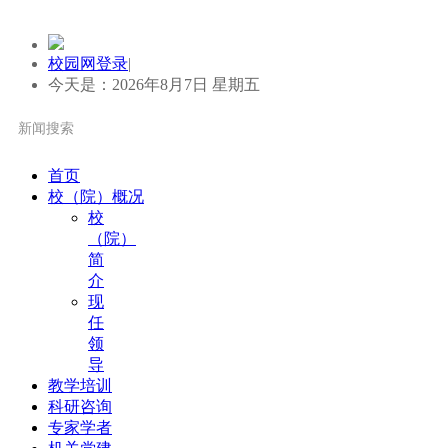
校园网登录
|
今天是：2026年8月7日 星期五
首页
校（院）概况
校
（院）
简
介
现
任
领
导
教学培训
科研咨询
专家学者