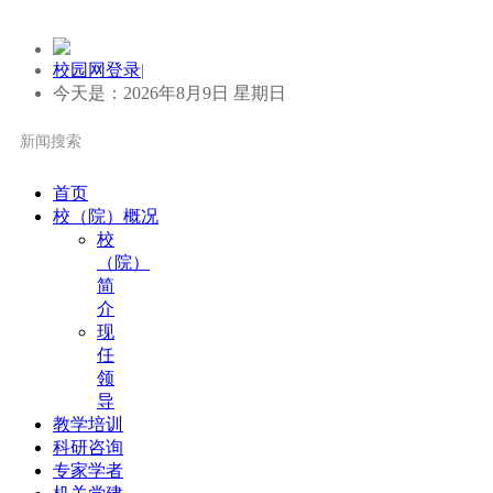
校园网登录
|
今天是：2026年8月9日 星期日
首页
校（院）概况
校
（院）
简
介
现
任
领
导
教学培训
科研咨询
专家学者