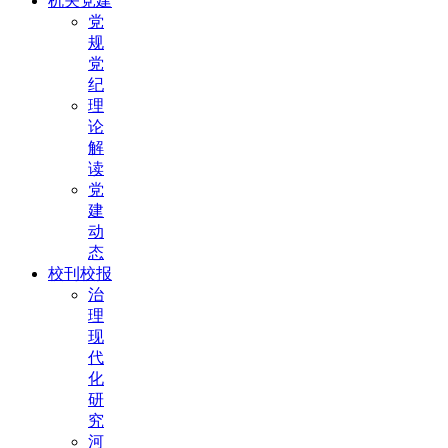
机关党建
党
规
党
纪
理
论
解
读
党
建
动
态
校刊校报
治
理
现
代
化
研
究
河