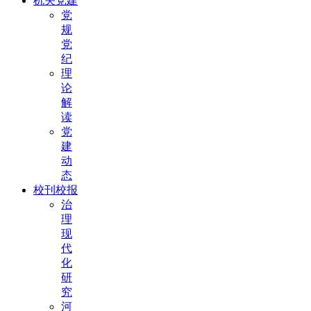
机关党建
党
规
党
纪
理
论
解
读
党
建
动
态
校刊校报
治
理
现
代
化
研
究
河