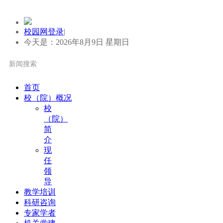
校园网登录
|
今天是：2026年8月9日 星期日
首页
校（院）概况
校
（院）
简
介
现
任
领
导
教学培训
科研咨询
专家学者